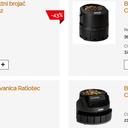
tni brojač
B
-2
C
-43%
R
3
C
3
vanica Ratiotec
B
C
C
2