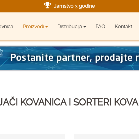
Jamstvo 3 godine
Ovlašteni servis u Hrvatskoj
ovnica
Proizvodi
Distribucija
FAQ
Kontakt
Designed in Germany
Made in Germany
AČI KOVANICA I SORTERI KOV