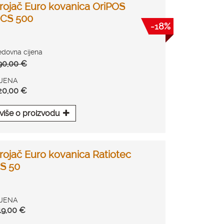
rojač Euro kovanica OriPOS
CS 500
-18%
edovna cijena
90,00 €
IJENA
20,00 €
više o proizvodu
rojač Euro kovanica Ratiotec
S 50
IJENA
19,00 €