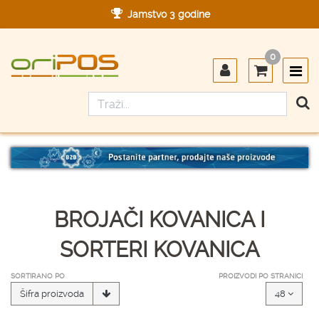
Jamstvo 3 godine
Ovlašteni servis u Hrvatskoj
0
Designed in Germany
Made in Germany
BROJAČI KOVANICA I
SORTERI KOVANICA
SORTIRANO PO
PROIZVODI PO STRANICI
Šifra proizvoda
48