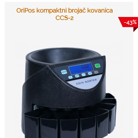
OriPos kompaktni brojač kovanica
CCS-2
-43%