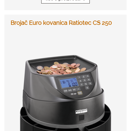
Brojač Euro kovanica Ratiotec CS 250