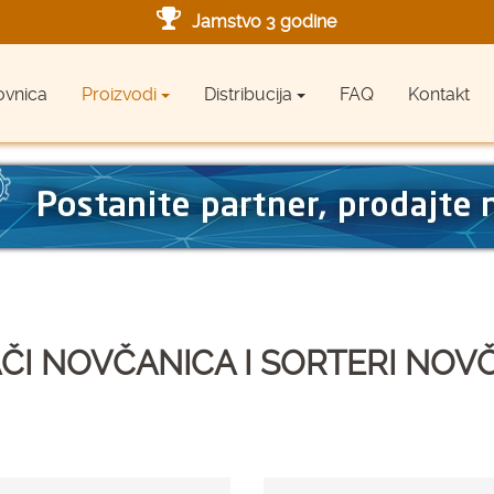
Jamstvo 3 godine
Ovlašteni servis u Hrvatskoj
ovnica
Proizvodi
Distribucija
FAQ
Kontakt
Designed in Germany
Made in Germany
ČI NOVČANICA I SORTERI NOV