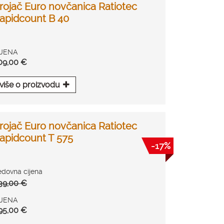
rojač Euro novčanica Ratiotec
apidcount B 40
IJENA
09,00 €
više o proizvodu
rojač Euro novčanica Ratiotec
apidcount T 575
-17%
edovna cijena
39,00 €
IJENA
95,00 €