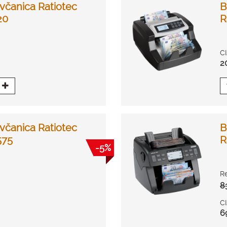
včanica Ratiotec
B
20
R
C
2
včanica Ratiotec
B
575
R
-5%
R
8
C
6