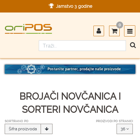
Jamstvo 3 godine
Ovlašteni servis u Hrvatskoj
0
Designed in Germany
Made in Germany
BROJAČI NOVČANICA I
SORTERI NOVČANICA
SORTIRANO PO
PROIZVODI PO STRANICI
Šifra proizvoda
36