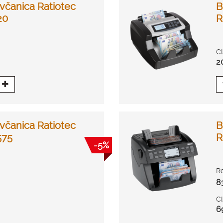
včanica Ratiotec
B
20
R
C
2
včanica Ratiotec
B
575
R
-5%
R
8
C
6