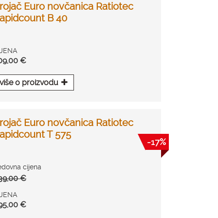
rojač Euro novčanica Ratiotec
apidcount B 40
IJENA
09,00 €
više o proizvodu
rojač Euro novčanica Ratiotec
apidcount T 575
-17%
edovna cijena
39,00 €
IJENA
95,00 €