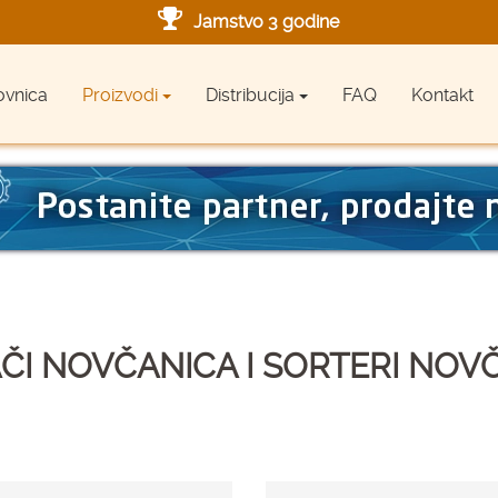
Jamstvo 3 godine
Ovlašteni servis u Hrvatskoj
ovnica
Proizvodi
Distribucija
FAQ
Kontakt
Designed in Germany
Made in Germany
ČI NOVČANICA I SORTERI NOV