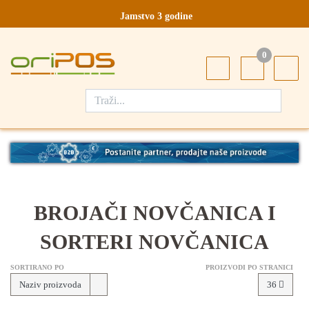
Jamstvo 3 godine
Ovlašteni servis u Hrvatskoj
0
Designed in Germany
Made in Germany
BROJAČI NOVČANICA I
SORTERI NOVČANICA
SORTIRANO PO
PROIZVODI PO STRANICI
Naziv proizvoda
36