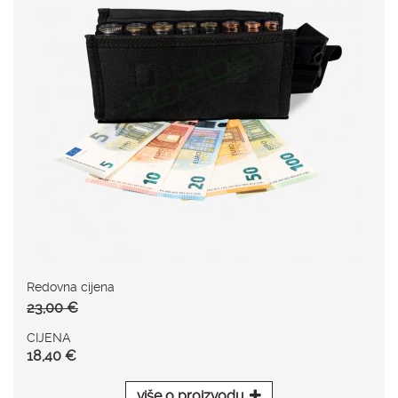
Redovna cijena
23,00 €
CIJENA
18,40 €
više o proizvodu