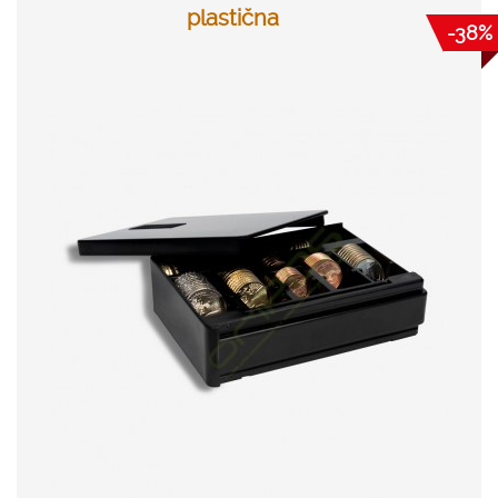
plastična
-38%