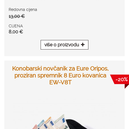
Redovna cijena
13,00 €
CIJENA
8,00 €
više o proizvodu
Konobarski novčanik za Eure Oripos,
proziran spremnik 8 Euro kovanica
-20%
EW-V8T