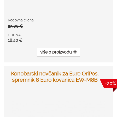
Redovna cijena
23,00 €
CIJENA
18,40 €
više o proizvodu
Konobarski novčanik za Eure OriPos,
spremnik 8 Euro kovanica EW-M8B
-20%