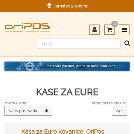
Jamstvo 3 godine
Ovlašteni servis u Hrvatskoj
0
Designed in Germany
Made in Germany
KASE ZA EURE
SORTIRANO PO
PROIZVODI PO STRANICI
Naziv proizvoda
24
Kasa za Euro kovanice, OriPos