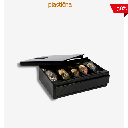
plastična
-38%