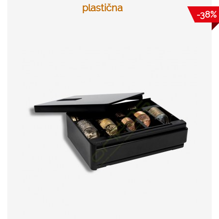
plastična
-38%