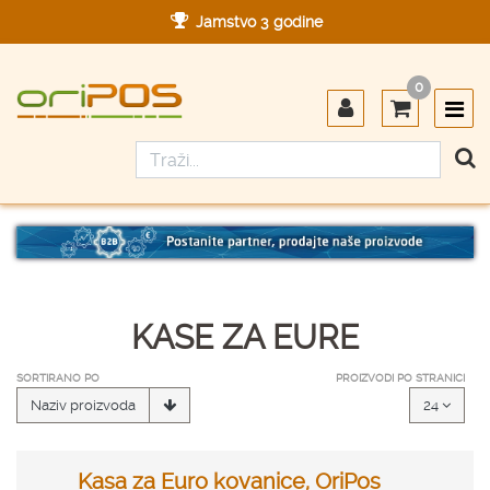
Jamstvo 3 godine
Ovlašteni servis u Hrvatskoj
0
Designed in Germany
Made in Germany
KASE ZA EURE
SORTIRANO PO
PROIZVODI PO STRANICI
Naziv proizvoda
24
Kasa za Euro kovanice, OriPos