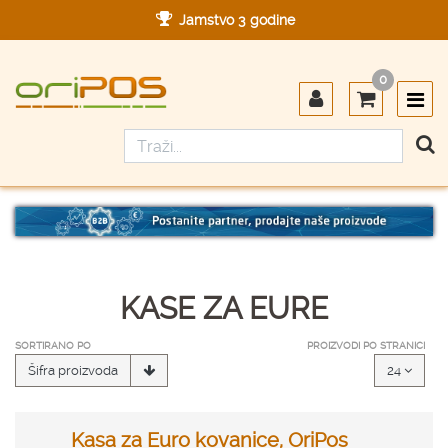
Jamstvo 3 godine
Ovlašteni servis u Hrvatskoj
0
Designed in Germany
Made in Germany
KASE ZA EURE
SORTIRANO PO
PROIZVODI PO STRANICI
Šifra proizvoda
24
Kasa za Euro kovanice, OriPos