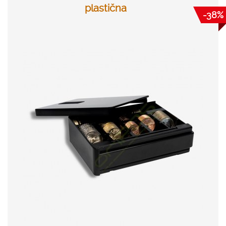
plastična
-38%