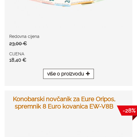
Redovna cijena
23,00 €
CIJENA
18,40 €
više o proizvodu
Konobarski novčanik za Eure Oripos,
spremnik 8 Euro kovanica EW-V8B
-28%