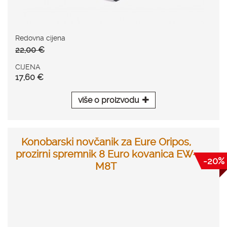
Redovna cijena
22,00 €
CIJENA
17,60 €
više o proizvodu
Konobarski novčanik za Eure Oripos,
prozirni spremnik 8 Euro kovanica EW-
-20%
M8T