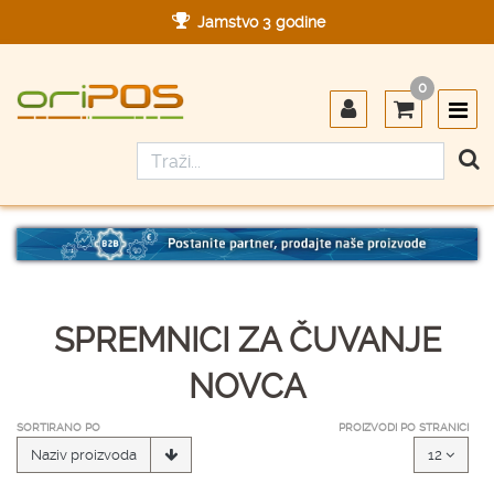
Jamstvo 3 godine
Ovlašteni servis u Hrvatskoj
0
Designed in Germany
Made in Germany
SPREMNICI ZA ČUVANJE
NOVCA
SORTIRANO PO
PROIZVODI PO STRANICI
Naziv proizvoda
12