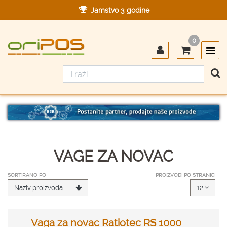
Jamstvo 3 godine
Ovlašteni servis u Hrvatskoj
0
Designed in Germany
Made in Germany
VAGE ZA NOVAC
SORTIRANO PO
PROIZVODI PO STRANICI
Naziv proizvoda
12
Vaga za novac Ratiotec RS 1000