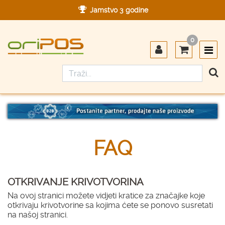
Jamstvo 3 godine
Ovlašteni servis u Hrvatskoj
0
Designed in Germany
Made in Germany
FAQ
OTKRIVANJE KRIVOTVORINA
Na ovoj stranici možete vidjeti kratice za značajke koje
otkrivaju krivotvorine sa kojima ćete se ponovo susretati
na našoj stranici.