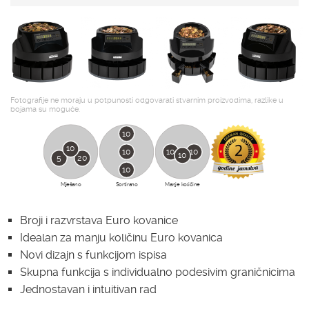
Fotografije ne moraju u potpunosti odgovarati stvarnim proizvodima, razlike u
bojama su moguće.
10
10
10
10
10
10
5
20
10
Mješano
Sortirano
Manje količine
Broji i razvrstava Euro kovanice
Idealan za manju količinu Euro kovanica
Novi dizajn s funkcijom ispisa
Skupna funkcija s individualno podesivim graničnicima
Jednostavan i intuitivan rad