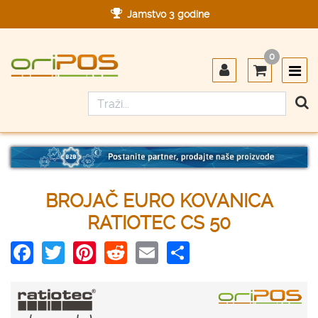
Jamstvo 3 godine
Ovlašteni servis u Hrvatskoj
0
Designed in Germany
Made in Germany
BROJAČ EURO KOVANICA
RATIOTEC CS 50
Facebook
Twitter
Pinterest
Reddit
Email
Share