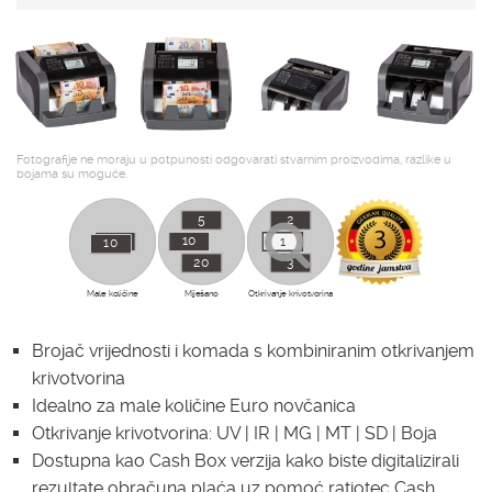
Fotografije ne moraju u potpunosti odgovarati stvarnim proizvodima, razlike u
bojama su moguće.
5
2
10
10
1
10
20
3
Male količine
Miješano
Otkrivanje krivotvorina
Brojač vrijednosti i komada s kombiniranim otkrivanjem
krivotvorina
Idealno za male količine Euro novčanica
Otkrivanje krivotvorina: UV | IR | MG | MT | SD | Boja
Dostupna kao Cash Box verzija kako biste digitalizirali
rezultate obračuna plaća uz pomoć ratiotec Cash