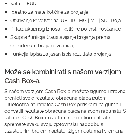
Valuta: EUR
Idealno za male količine za brojanje
Otkrivanje krivotvorina: UV | IR | MG | MT | SD | Boja
Prikaz ukupnog iznosa i količine po vrsti novčanice
Skupna funkcija (zaustavljanje brojanja prema
određenom broju novčanica)
Funkcija ispisa za jasan ispis rezultata brojanja
Može se kombinirati s našom verzijom
Cash Box-a
:
S našom verzijom
Cash Box-a
možete sigurno i izravno
prenijeti svoje rezultate obračuna plaća putem
Bluetootha na ratiotec
Cash Box
pritiskom na gumb i
dohvatiti rezultate obračuna plaća na svom računalu. S
ratiotec Cash Boxom automatski dokumentirate i
spremate svaku svoju gotovinsku nagodbu s
uzastopnim brojem naplate i žigom datuma i vremena