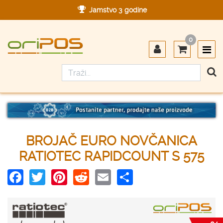
Jamstvo 3 godine
Ovlašteni servis u Hrvatskoj
0
Designed in Germany
Made in Germany
BROJAČ EURO NOVČANICA
RATIOTEC RAPIDCOUNT S 575
Facebook
Twitter
Pinterest
Reddit
Email
Share