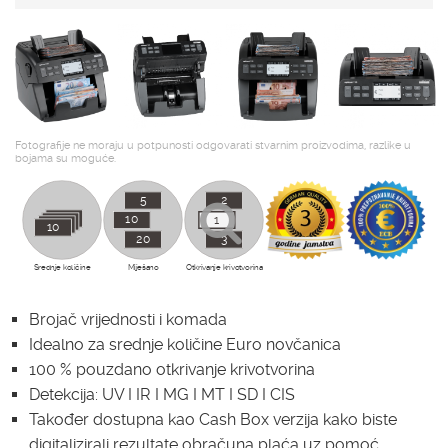
Fotografije ne moraju u potpunosti odgovarati stvarnim proizvodima, razlike u
bojama su moguće.
5
2
10
10
1
10
10
10
20
3
Srednje količine
Miješano
Otkrivanje krivotvorina
Brojač vrijednosti i komada
Idealno za srednje količine Euro novčanica
100 % pouzdano otkrivanje krivotvorina
Detekcija: UV I IR I MG I MT I SD I CIS
Također dostupna kao Cash Box verzija kako biste
digitalizirali rezultate obračuna plaća uz pomoć