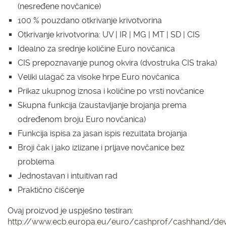
(nesređene novčanice)
100 % pouzdano otkrivanje krivotvorina
Otkrivanje krivotvorina: UV | IR | MG | MT | SD | CIS
Idealno za srednje količine Euro novčanica
CIS prepoznavanje punog okvira (dvostruka CIS traka)
Veliki ulagač za visoke hrpe Euro novčanica
Prikaz ukupnog iznosa i količine po vrsti novčanice
Skupna funkcija (zaustavljanje brojanja prema
određenom broju Euro novčanica)
Funkcija ispisa za jasan ispis rezultata brojanja
Broji čak i jako izlizane i prljave novčanice bez
problema
Jednostavan i intuitivan rad
Praktično čišćenje
Ovaj proizvod je uspješno testiran:
http://www.ecb.europa.eu/euro/cashprof/cashhand/devi