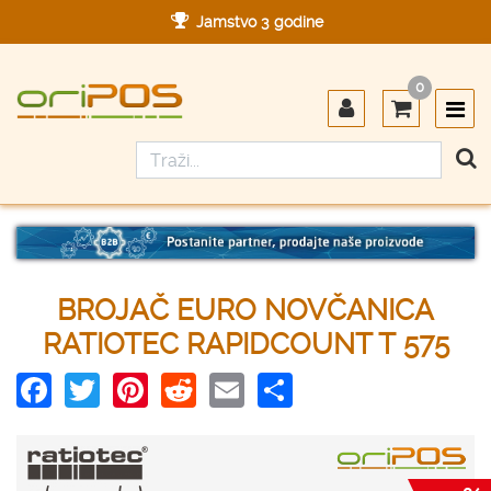
Jamstvo 3 godine
Ovlašteni servis u Hrvatskoj
0
Designed in Germany
Made in Germany
BROJAČ EURO NOVČANICA
RATIOTEC RAPIDCOUNT T 575
Facebook
Twitter
Pinterest
Reddit
Email
Share