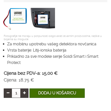
Fotografije ne moraju u potpunosti odgovarati stvarnim proizvodima, razlike u
bojama su moguće.
Za mobilnu upotrebu vašeg detektora novčanica
Vrsta baterije: Litij-ionska baterija
Prikladno za sve modele serije Soldi Smart i Smart
Protect
Cijena bez PDV-a:
15,00 €
Cijena:
18,75 €
DODAJ U KOŠARICU