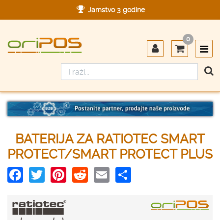
Jamstvo 3 godine
Ovlašteni servis u Hrvatskoj
0
Designed in Germany
Made in Germany
BATERIJA ZA RATIOTEC SMART
PROTECT/SMART PROTECT PLUS
Facebook
Twitter
Pinterest
Reddit
Email
Share