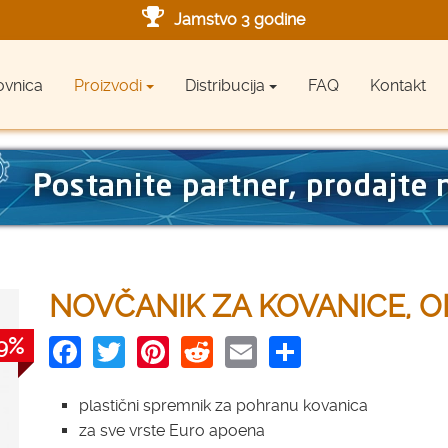
Jamstvo 3 godine
Ovlašteni servis u Hrvatskoj
ovnica
Proizvodi
Distribucija
FAQ
Kontakt
Designed in Germany
Made in Germany
NOVČANIK ZA KOVANICE, O
Facebook
Twitter
Pinterest
Reddit
Email
Share
9%
plastični spremnik za pohranu kovanica
za sve vrste Euro apoena