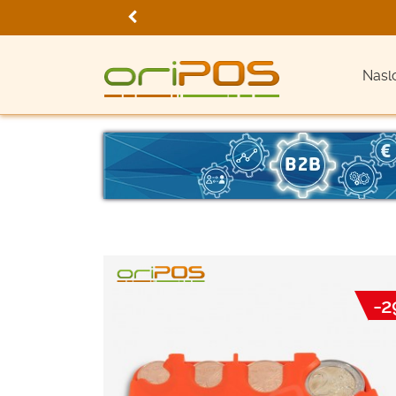
Nasl
-2