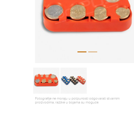
Fotografije ne moraju u potpunosti odgovarati stvarnim
proizvodima, razlike u bojama su moguće.