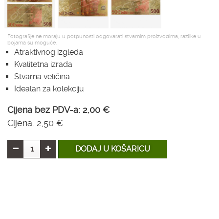
Fotografije ne moraju u potpunosti odgovarati stvarnim proizvodima, razlike u
bojama su moguće.
Atraktivnog izgleda
Kvalitetna izrada
Stvarna veličina
Idealan za kolekciju
Cijena bez PDV-a:
2,00 €
Cijena:
2,50 €
DODAJ U KOŠARICU