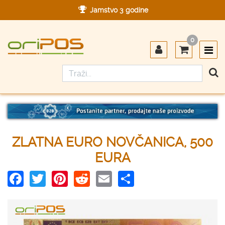
Jamstvo 3 godine
Ovlašteni servis u Hrvatskoj
0
Designed in Germany
Made in Germany
ZLATNA EURO NOVČANICA, 500
EURA
Facebook
Twitter
Pinterest
Reddit
Email
Share