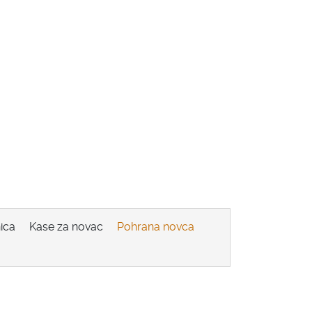
ica
Kase za novac
Pohrana novca