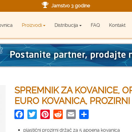
Jamstvo 3 godine
Ovlašteni servis u Hrvatskoj
ovnica
Proizvodi
Distribucija
FAQ
Kontakt
Designed in Germany
Made in Germany
SPREMNIK ZA KOVANICE, OR
EURO KOVANICA, PROZIRNI
Facebook
Twitter
Pinterest
Reddit
Email
Share
plastični prozirni držač za 5 apoena kovanica