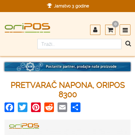
Jamstvo 3 godine
Ovlašteni servis u Hrvatskoj
0
Designed in Germany
Made in Germany
PRETVARAČ NAPONA, ORIPOS
8300
Facebook
Twitter
Pinterest
Reddit
Email
Share