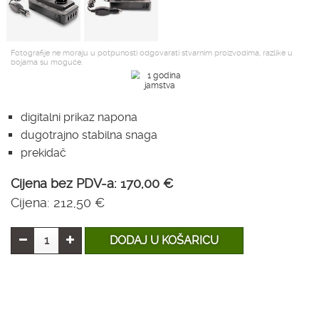
Fotografije ne moraju u potpunosti odgovarati stvarnim proizvodima, razlike u
bojama su moguće.
digitalni prikaz napona
dugotrajno stabilna snaga
prekidač
Cijena bez PDV-a:
170,00 €
Cijena:
212,50 €
DODAJ U KOŠARICU