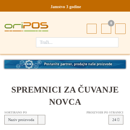
Jamstvo 3 godine
Ovlašteni servis u Hrvatskoj
0
Designed in Germany
Made in Germany
SPREMNICI ZA ČUVANJE
NOVCA
SORTIRANO PO
PROIZVODI PO STRANICI
Naziv proizvoda
24