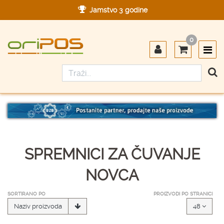
Jamstvo 3 godine
Ovlašteni servis u Hrvatskoj
0
Designed in Germany
Made in Germany
SPREMNICI ZA ČUVANJE
NOVCA
SORTIRANO PO
PROIZVODI PO STRANICI
Naziv proizvoda
48