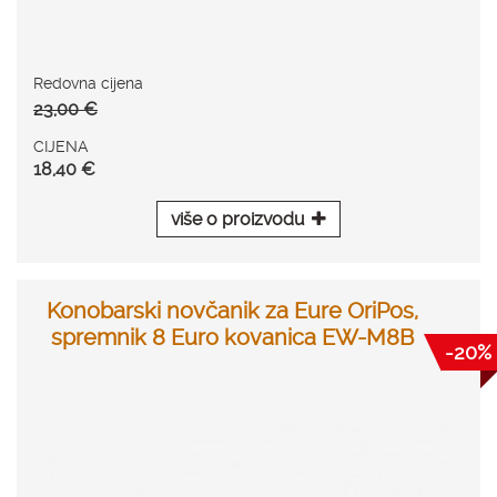
Redovna cijena
23,00 €
CIJENA
18,40 €
više o proizvodu
Konobarski novčanik za Eure OriPos,
spremnik 8 Euro kovanica EW-M8B
-20%